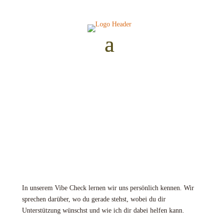
Schauen wir, ob’s passt
Mir ist wichtig, dass du dich von Anfang an wohlfühlst und
wir eine gute Verbindung haben. Denn die besten Ergebnisse
entstehen, wenn wir auf einer Wellenlänge sind.
In unserem Vibe Check lernen wir uns persönlich kennen. Wir
sprechen darüber, wo du gerade stehst, wobei du dir
Unterstützung wünschst und wie ich dir dabei helfen kann.